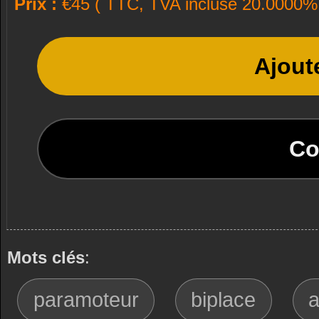
Prix :
€45 ( TTC, TVA incluse 20.0000% 
Ajout
Co
Mots clés
:
paramoteur
biplace