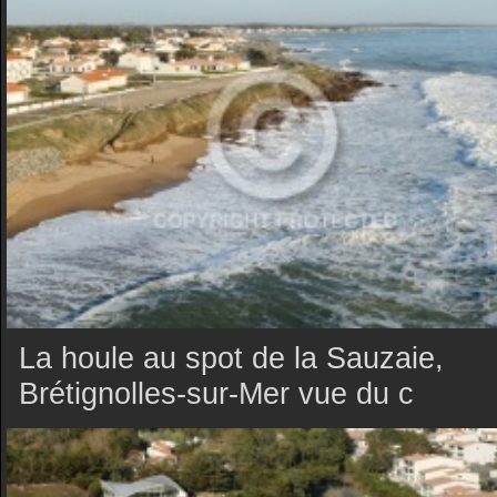
La houle au spot de la Sauzaie,
Brétignolles-sur-Mer vue du c