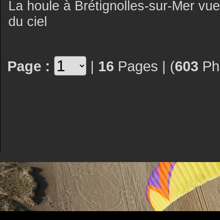
La houle à Brétignolles-sur-Mer vue
du ciel
Page :
|
16
Pages | (
603
Pho