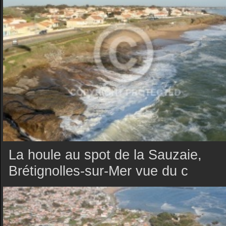
La houle au spot de la Sauzaie,
Brétignolles-sur-Mer vue du c