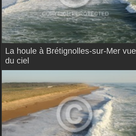
La houle à Brétignolles-sur-Mer vue
du ciel