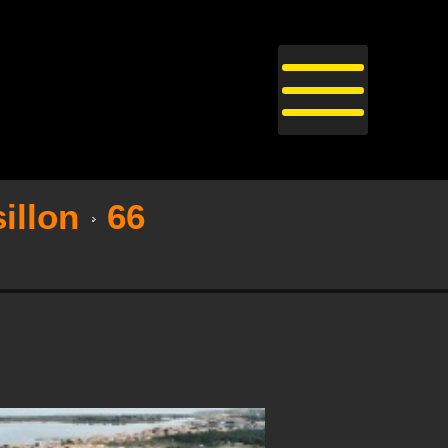
illon
66