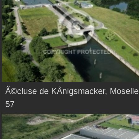
Ã©cluse de KÅnigsmacker, Moselle
57