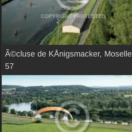
Ã©cluse de KÅnigsmacker, Moselle
57