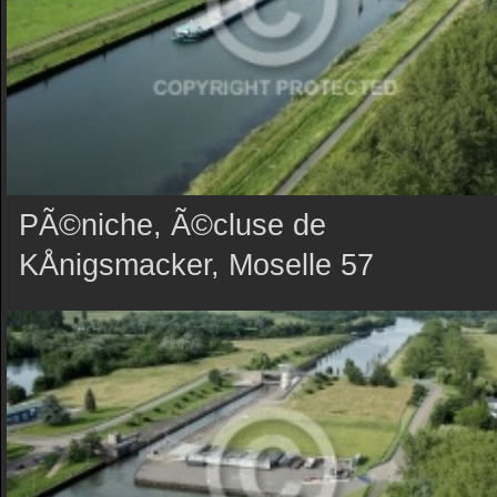
PÃ©niche, Ã©cluse de
KÅnigsmacker, Moselle 57