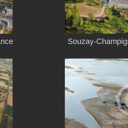
ance
Souzay-Champign