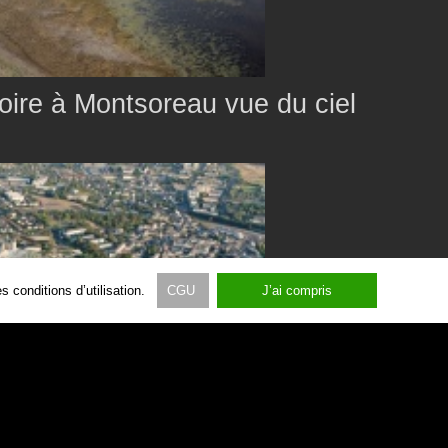
oire à Montsoreau vue du ciel
 conditions d’utilisation.
CGU
J’ai compris