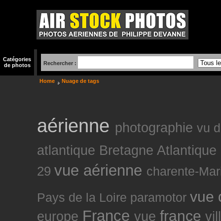
Catégories
Rechercher :
de photos
Home
Nuage de tags
aérienne
photographie
vu d
atlantique
Bretagne
Atlantique
vue aérienne
29
charente-Mar
vue 
Pays de la Loire
paramotor
France
france
europe
vue
vi