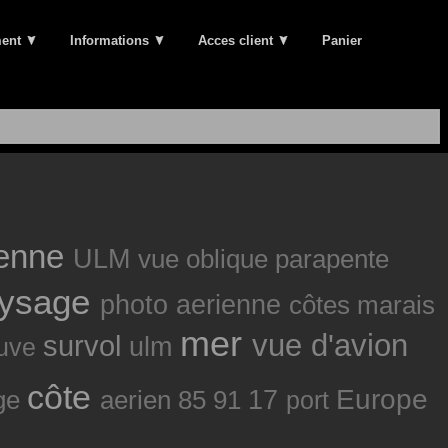
ment
Informations
Acces client
Panier
ienne
ULM
vue oblique
parapente
ysage
photo aerienne
côtes
marais
mer
vue d'avion
survol
ulm
euve
côte
Europe
ge
aerien
85
91
17
port