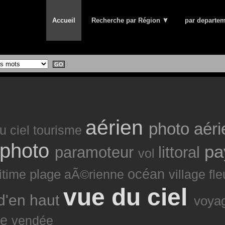
Accueil
Recherche par Région
par departe
aérien
photo aér
u ciel
tourisme
photo
pa
paramoteur
littoral
vol
plage
océan
itime
aÃ©rienne
village
fl
vue du ciel
d'en haut
voya
lle
vendée