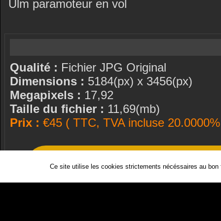
Ulm paramoteur en vol
Qualité :
Fichier JPG Original
Dimensions :
5184(px) x 3456(px)
Megapixels :
17,92
Taille du fichier :
11,69(mb)
Prix :
€45 ( TTC, TVA incluse 20.0000% 
Ce site utilise les cookies strictements nécéssaires au bon