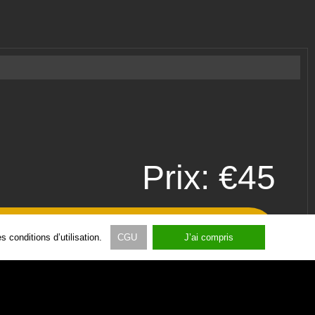
Prix: €45
 conditions d’utilisation.
CGU
J’ai compris