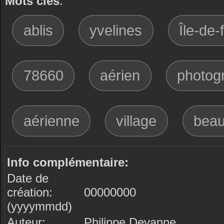
Mots clés
:
ablis
yvelines
Île-de-
78660
aérien
photog
aérienne
village
bea
Info complémentaire:
Date de
création:
00000000
(yyyymmdd)
Auteur:
Philippe Devanne