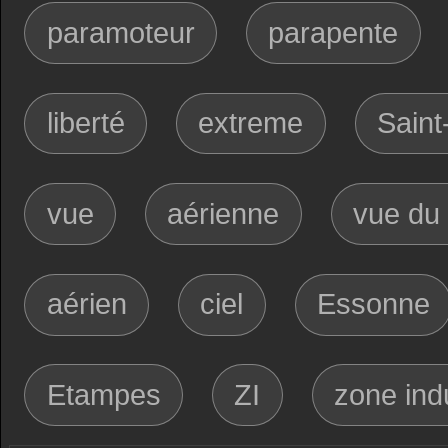
paramoteur
parapente
liberté
extreme
Saint
vue
aérienne
vue du 
aérien
ciel
Essonne
Etampes
ZI
zone indu