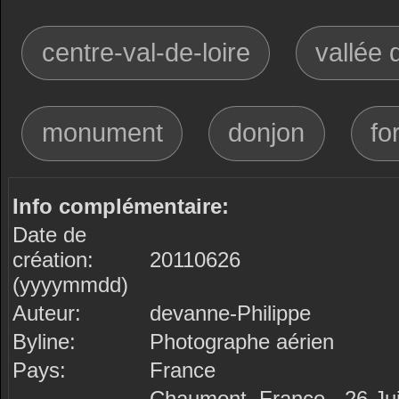
centre-val-de-loire
vallée d
monument
donjon
fo
Info complémentaire:
Date de
création:
20110626
(yyyymmdd)
Auteur:
devanne-Philippe
Byline:
Photographe aérien
Pays:
France
Chaumont, France - 26 Ju