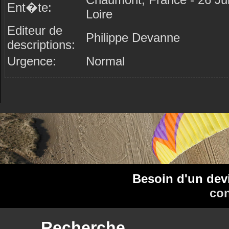
Ent�te:
Loire
Editeur de
Philippe Devanne
descriptions:
Urgence:
Normal
Besoin d'un dev
con
Recherche