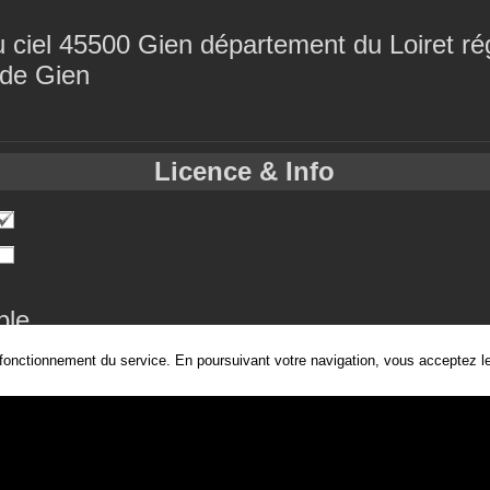
 ciel 45500 Gien département du Loiret rég
 de Gien
Licence & Info
ble
 fonctionnement du service. En poursuivant votre navigation, vous acceptez les
loire
chateau de saint-brisson