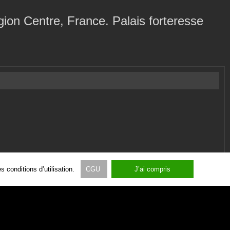
ion Centre, France. Palais forteresse
 conditions d’utilisation.
CGU
J’ai compris
vue du ciel