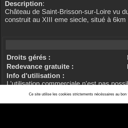
Description
:
Château de Saint-Brisson-sur-Loire vu du
construit au XIII eme siecle, situé à 6km
Droits gérés :
Redevance gratuite :
Info d'utilisation :
L'utilisation commerciale n'est pas possi
Ce site utilise les cookies strictements nécéssaires au bon
Mots clés
:
château
saint-brisson-sur-