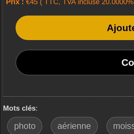
Prix :
€45 ( TTC, TVA incluse 20.0000% 
Ajout
Co
Mots clés
:
photo
aérienne
mois