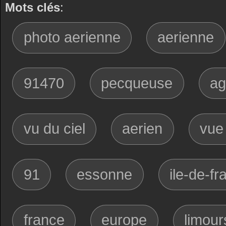
Mots clés
:
photo aerienne
aerienne
91470
pecqueuse
ag
vu du ciel
aerien
vue
91
essonne
ile-de-fr
france
europe
limour