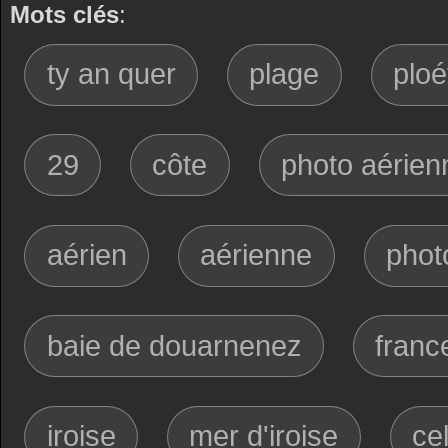
Mots clés
:
ty an quer
plage
plo
29
côte
photo aérien
aérien
aérienne
phot
baie de douarnenez
franc
iroise
mer d'iroise
ce