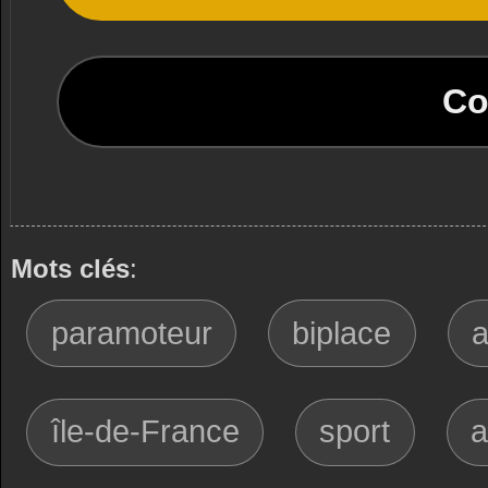
Co
Mots clés
:
paramoteur
biplace
île-de-France
sport
a