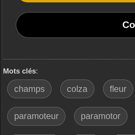
Co
Mots clés
:
champs
colza
fleur
paramoteur
paramotor