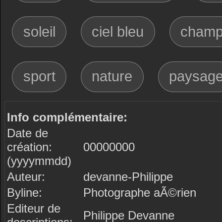
soleil
ciel bleu
champ
sport
nature
paysag
Info complémentaire:
Date de
création:
00000000
(yyyymmdd)
Auteur:
devanne-Philippe
Byline:
Photographe aÃ©rien
Editeur de
Philippe Devanne