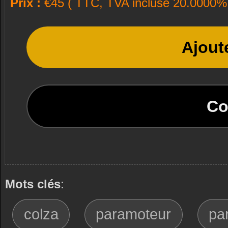
Prix :
€45 ( TTC, TVA incluse 20.0000% 
Ajout
Co
Mots clés
:
colza
paramoteur
pa