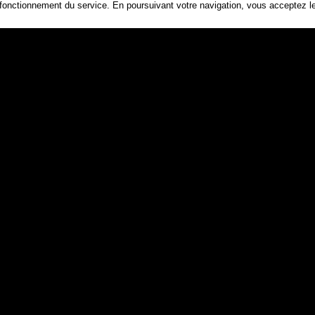
 fonctionnement du service. En poursuivant votre navigation, vous acceptez les
Connexion
nt-hilaire
cayola
baie
r
côte
atlantique
oc