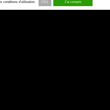
 conditions d’utilisation.
CGU
J’ai compris
pointe
falaises
éan
vendée