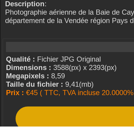
Description
:
Photographie aérienne de la Baie de Cay
département de la Vendée région Pays de 
Qualité :
Fichier JPG Original
Dimensions :
3588(px) x 2393(px)
Megapixels :
8,59
Taille du fichier :
9,41(mb)
Prix :
€45 ( TTC, TVA incluse 20.0000% 