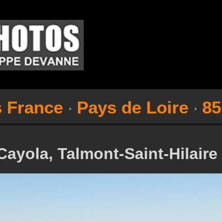
s France
Pays de Loire
85
Cayola, Talmont-Saint-Hilaire