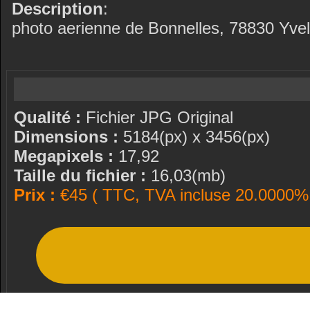
Description
:
photo aerienne de Bonnelles, 78830 Yveli
Qualité :
Fichier JPG Original
Dimensions :
5184(px) x 3456(px)
Megapixels :
17,92
Taille du fichier :
16,03(mb)
Prix :
€45 ( TTC, TVA incluse 20.0000% 