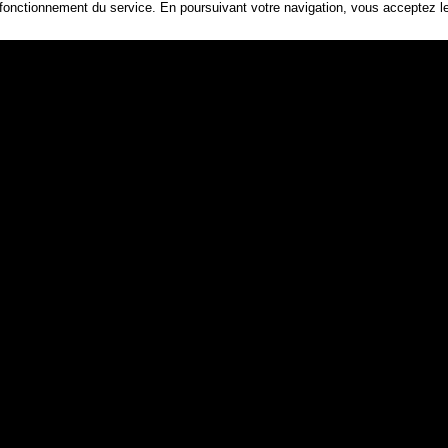
 fonctionnement du service. En poursuivant votre navigation, vous acceptez les
Connexion
Bonnelles
78830
Yve
llellage
Ile-de-France
vue
hoto
paysage
region pari