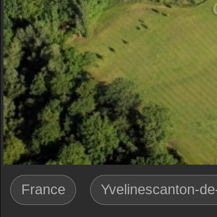
France
Yvelinescanton-de-