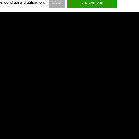
 conditions d’utilisation.
CGU
J’ai compris
lines
 du ciel
vu du ciel
sienne
France