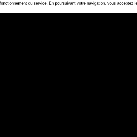
 fonctionnement du service. En poursuivant votre navigation, vous acceptez les
Connexion
le barcarès
station balnéaire
pyrénées-orientales
sud