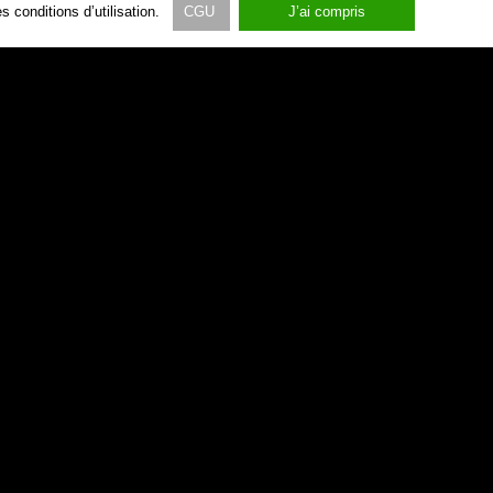
 conditions d’utilisation.
CGU
J’ai compris
vacances
tourisme
méditerranée
mer