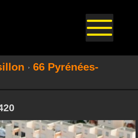
illon
66 Pyrénées-
420