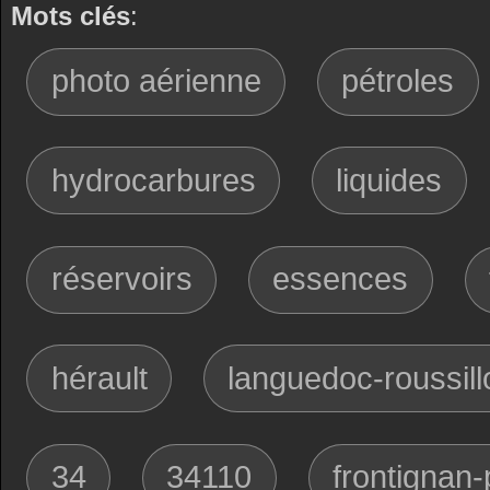
Mots clés
:
photo aérienne
pétroles
hydrocarbures
liquides
réservoirs
essences
hérault
languedoc-roussill
34
34110
frontignan-