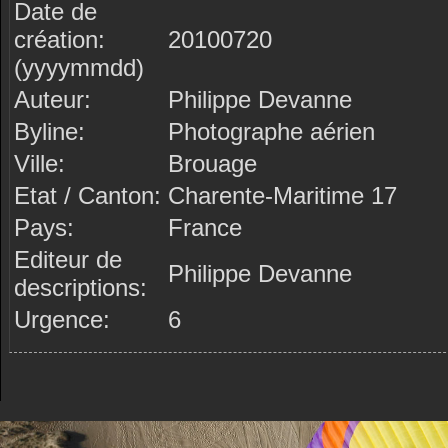
Date de
création:
20100720
(yyyymmdd)
Auteur:
Philippe Devanne
Byline:
Photographe aérien
Ville:
Brouage
Etat / Canton:
Charente-Maritime 17
Pays:
France
Editeur de
Philippe Devanne
descriptions:
Urgence:
6