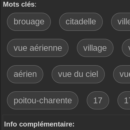
Mots clés
:
brouage
citadelle
vill
vue aérienne
village
aérien
vue du ciel
vu
poitou-charente
17
1
Info complémentaire: