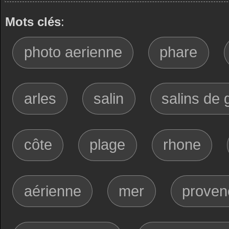
Mots clés
:
photo aerienne
phare
arles
salin
salins de 
côte
plage
rhone
aérienne
mer
proven