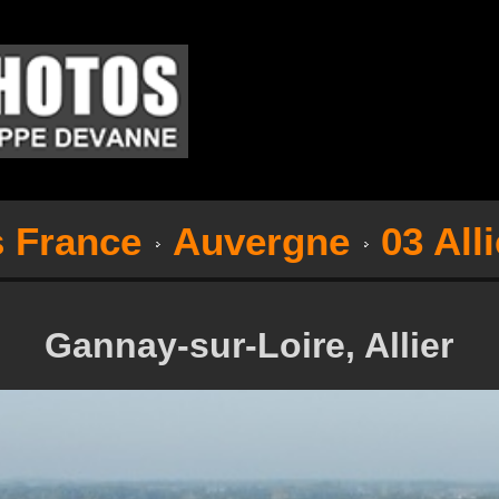
s France
Auvergne
03 Alli
Gannay-sur-Loire, Allier