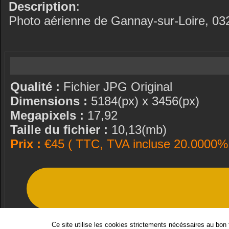
Description
:
Photo aérienne de Gannay-sur-Loire, 032
Qualité :
Fichier JPG Original
Dimensions :
5184(px) x 3456(px)
Megapixels :
17,92
Taille du fichier :
10,13(mb)
Prix :
€45 ( TTC, TVA incluse 20.0000% 
Ce site utilise les cookies strictements nécéssaires au bon