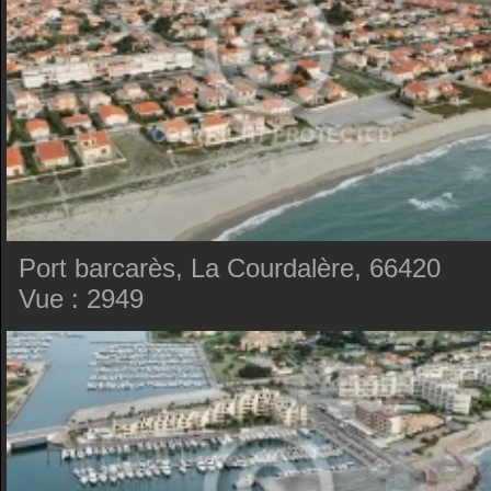
Port barcarès, La Courdalère, 66420
Vue : 2949